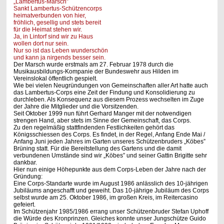
„Lambertus-Marsch”
Sankt Lambertus-Schützencorps
heimatverbunden von hier,
fröhlich, gesellig und stets bereit
für die Heimat stehen wir.
Ja, in Lintorf sind wir zu Haus
wollen dort nur sein.
Nur so ist das Leben wunderschön
und kann ja nirgends besser sein.
Der Marsch wurde erstmals am 27. Februar 1978 durch die
Musikausbildungs-Kompanie der Bundeswehr aus Hilden im
Vereinslokal öffentlich gespielt.
Wie bei vielen Neugründungen von Gemeinschaften aller Art hatte auch
das Lambertus-Corps eine Zeit der Findung und Konsolidierung zu
durchleben. Als Konsequenz aus diesem Prozess wechselten im Zuge
der Jahre die Mitglieder und die Vorsitzenden.
Seit Oktober 1999 nun führt Gerhard Manger mit der notwendigen
strengen Hand, aber stets im Sinne der Gemeinschaft, das Corps.
Zu den regelmäßig stattfindenden Festlichkeiten gehört das
Königsschiessen des Corps. Es findet, in der Regel, Anfang Ende Mai /
Anfang Juni jeden Jahres im Garten unseres Schützenbruders „Köbes”
Brüning statt. Für die Bereitstellung des Gartens und die damit
verbundenen Umstände sind wir „Köbes” und seiner Gattin Brigitte sehr
dankbar.
Hier nun einige Höhepunkte aus dem Corps-Leben der Jahre nach der
Gründung:
Eine Corps-Standarte wurde im August 1986 anlässlich des 10-jährigen
Jubiläums angeschafft und geweiht. Das 10-jährige Jubiläum des Corps
selbst wurde am 25. Oktober 1986, im großen Kreis, im Reitercasino
gefeiert.
Im Schützenjahr 1985/1986 errang unser Schützenbruder Stefan Uphoff
die Würde des Kronprinzen. Gleiches konnte unser Jungschütze Guido