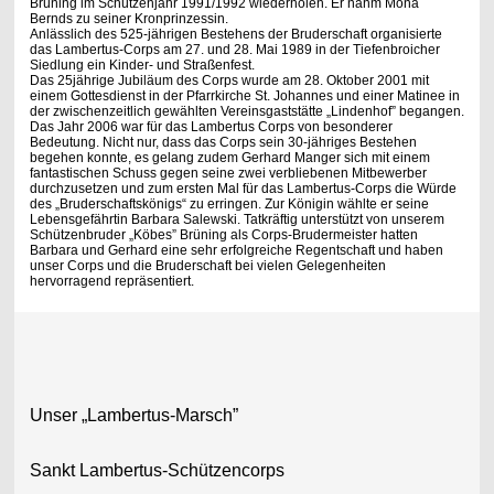
Brüning im Schützenjahr 1991/1992 wiederholen. Er nahm Mona
Bernds zu seiner Kronprinzessin.
Anlässlich des 525-jährigen Bestehens der Bruderschaft organisierte
das Lambertus-Corps am 27. und 28. Mai 1989 in der Tiefenbroicher
Siedlung ein Kinder- und Straßenfest.
Das 25jährige Jubiläum des Corps wurde am 28. Oktober 2001 mit
einem Gottesdienst in der Pfarrkirche St. Johannes und einer Matinee in
der zwischenzeitlich gewählten Vereinsgaststätte „Lindenhof” begangen.
Das Jahr 2006 war für das Lambertus Corps von besonderer
Bedeutung. Nicht nur, dass das Corps sein 30-jähriges Bestehen
begehen konnte, es gelang zudem Gerhard Manger sich mit einem
fantastischen Schuss gegen seine zwei verbliebenen Mitbewerber
durchzusetzen und zum ersten Mal für das Lambertus-Corps die Würde
des „Bruderschaftskönigs“ zu erringen. Zur Königin wählte er seine
Lebensgefährtin Barbara Salewski. Tatkräftig unterstützt von unserem
Schützenbruder „Köbes” Brüning als Corps-Brudermeister hatten
Barbara und Gerhard eine sehr erfolgreiche Regentschaft und haben
unser Corps und die Bruderschaft bei vielen Gelegenheiten
hervorragend repräsentiert.
Unser „Lambertus-Marsch”
Sankt Lambertus-Schützencorps