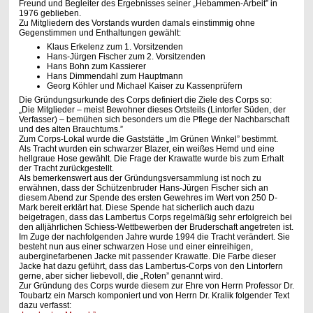
Freund und Begleiter des Ergebnisses seiner „Hebammen-Arbeit” in
1976 geblieben.
Zu Mitgliedern des Vorstands wurden damals einstimmig ohne
Gegenstimmen und Enthaltungen gewählt:
Klaus Erkelenz zum 1. Vorsitzenden
Hans-Jürgen Fischer zum 2. Vorsitzenden
Hans Bohn zum Kassierer
Hans Dimmendahl zum Hauptmann
Georg Köhler und Michael Kaiser zu Kassenprüfern
Die Gründungsurkunde des Corps definiert die Ziele des Corps so:
„Die Mitglieder – meist Bewohner dieses Ortsteils (Lintorfer Süden, der
Verfasser) – bemühen sich besonders um die Pflege der Nachbarschaft
und des alten Brauchtums.”
Zum Corps-Lokal wurde die Gaststätte „Im Grünen Winkel” bestimmt.
Als Tracht wurden ein schwarzer Blazer, ein weißes Hemd und eine
hellgraue Hose gewählt. Die Frage der Krawatte wurde bis zum Erhalt
der Tracht zurückgestellt.
Als bemerkenswert aus der Gründungsversammlung ist noch zu
erwähnen, dass der Schützenbruder Hans-Jürgen Fischer sich an
diesem Abend zur Spende des ersten Gewehres im Wert von 250 D-
Mark bereit erklärt hat. Diese Spende hat sicherlich auch dazu
beigetragen, dass das Lambertus Corps regelmäßig sehr erfolgreich bei
den alljährlichen Schiess-Wettbewerben der Bruderschaft angetreten ist.
Im Zuge der nachfolgenden Jahre wurde 1994 die Tracht verändert. Sie
besteht nun aus einer schwarzen Hose und einer einreihigen,
auberginefarbenen Jacke mit passender Krawatte. Die Farbe dieser
Jacke hat dazu geführt, dass das Lambertus-Corps von den Lintorfern
gerne, aber sicher liebevoll, die „Roten” genannt wird.
Zur Gründung des Corps wurde diesem zur Ehre von Herrn Professor Dr.
Toubartz ein Marsch komponiert und von Herrn Dr. Kralik folgender Text
dazu verfasst: